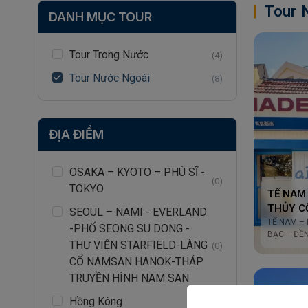
Tour 
DANH MỤC TOUR
Tour Trong Nước
(4)
Tour Nước Ngoài
(8)
ĐỊA ĐIỂM
OSAKA – KYOTO – PHÚ SĨ -
(0)
TOKYO
TẾ NAM
THỦY C
SEOUL – NAMI - EVERLAND
LƯƠNG 
TẾ NAM –
-PHỐ SEONG SU DONG -
BẠC – ĐỀ
ĐỀN KH
THƯ VIỆN STARFIELD-LÀNG
(0)
THANH 
CỔ NAMSAN HANOK-THÁP
TRUYỀN HÌNH NAM SAN
Hồng Kông
(0)