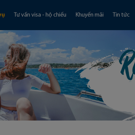
vụ
Tư vấn visa - hộ chiếu
Khuyến mãi
Tin tức