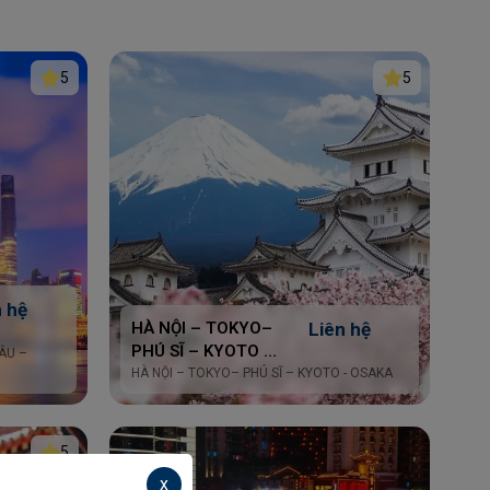
5
5
n hệ
HÀ NỘI – TOKYO–
Liên hệ
PHÚ SĨ – KYOTO -
ÂU –
OSAKA
HÀ NỘI – TOKYO– PHÚ SĨ – KYOTO - OSAKA
5
x