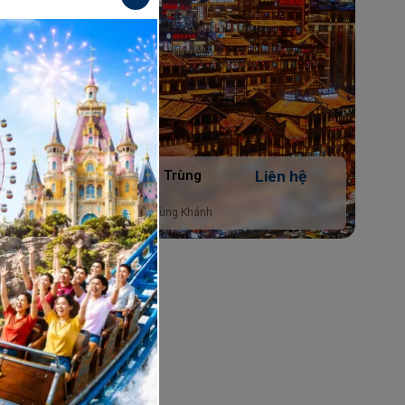
n hệ
Hà Nội - Trùng
Liên hệ
Khánh
INH -
Hà Nội - Trùng Khánh
5