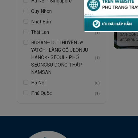
Hà Nội - Singapore
(0)
SEOUL –
Quy Nhơn
EVERLA
(1)
SEONG 
SEOUL – N
Nhật Bản
(2)
DONG - TH
THƯ VI
NAMSAN H
STARFI
Thái Lan
(1)
SAN- CÔNG
CỔ NAM
AEGIBON
BUSAN– DU THUYỀN 5*
HANOK
YATCH- LÀNG CỔ JEONJU
TRUYỀN
NAM SA
HANOK- SEOUL- PHỐ
(1)
VIÊN SI
SEONGSU DONG-THÁP
ĐÀI QU
NAMSAN
AEGIBO
Hà Nội
(0)
Phú Quốc
(1)