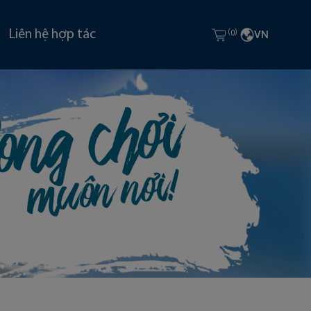
(
)
Liên hệ hợp tác
0
VN