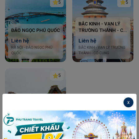
5
5
BẮC KINH - VẠN LÝ
ĐẢO NGỌC PHÚ QUỐC
TRƯỜNG THÀNH - CỐ
CUNG 5N4Đ
Liên hệ
Liên hệ
HÀ NỘI - ĐẢO NGỌC PHÚ
BẮC KINH - VẠN LÝ TRƯỜNG
QUỐC
THÀNH - CỐ CUNG
5
x
HÀ NỘI – LÀNG CỔ
SHIRAKAWAGO – PHÚ
SĨ - TOKYO 6N5Đ
37.500.000đ
39.000.000đ
HCM - Hongkong