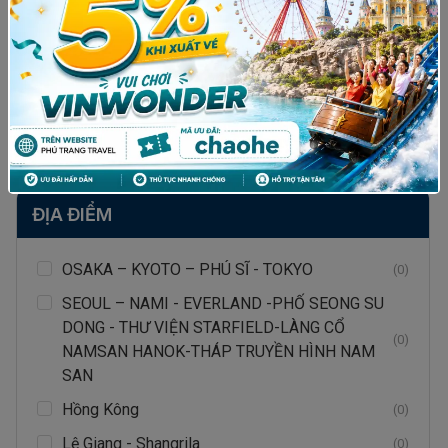
DANH MỤC TOUR
Tour Trong Nước
(4)
Tour Nước Ngoài
(8)
ĐỊA ĐIỂM
OSAKA – KYOTO – PHÚ SĨ - TOKYO
(0)
SEOUL – NAMI - EVERLAND -PHỐ SEONG SU
DONG - THƯ VIỆN STARFIELD-LÀNG CỔ
(0)
NAMSAN HANOK-THÁP TRUYỀN HÌNH NAM
SAN
Hồng Kông
(0)
Lệ Giang - Shangrila
(0)