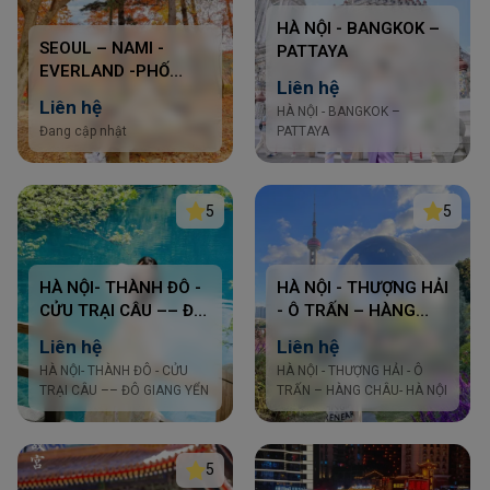
HÀ NỘI - BANGKOK –
SEOUL – NAMI -
PATTAYA
EVERLAND -PHỐ
Liên hệ
SEONG SU DONG -
Liên hệ
HÀ NỘI - BANGKOK –
THƯ VIỆN
Đang cập nhật
PATTAYA
STARFIELD-LÀNG CỔ
NAMSAN HANOK-
THÁP TRUYỀN HÌNH
NAM SAN
5
5
HÀ NỘI- THÀNH ĐÔ -
HÀ NỘI - THƯỢNG HẢI
CỬU TRẠI CÂU –– ĐÔ
- Ô TRẤN – HÀNG
GIANG YỂN
CHÂU
Liên hệ
Liên hệ
HÀ NỘI- THÀNH ĐÔ - CỬU
HÀ NỘI - THƯỢNG HẢI - Ô
TRẠI CÂU –– ĐÔ GIANG YỂN
TRẤN – HÀNG CHÂU- HÀ NỘI
5