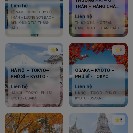
THƯỢNG HẢI – Ô
LƯƠNG SƠN BẠC –
Liên hệ
TRẤN – HÀNG CHÂU
ĐỀN KHỔNG TỬ -
TẾ NAM – MINH THỦY CỔ
– THANH ĐẢO (6N5Đ)
THANH ĐẢO
Liên hệ
TRẤN – LƯƠNG SƠN BẠC –
ĐỀN KHỔNG TỬ - THANH
THƯỢNG HẢI – Ô TRẤN –
ĐẢO
HÀNG CHÂU – THANH ĐẢO
5
5
HÀ NỘI – TOKYO–
OSAKA – KYOTO –
PHÚ SĨ – KYOTO -
PHÚ SĨ - TOKYO
OSAKA
Liên hệ
Liên hệ
HÀ NỘI – TOKYO– PHÚ SĨ –
HÀ NỘI – TOKYO– PHÚ SĨ –
KYOTO - OSAKA
KYOTO - OSAKA
5