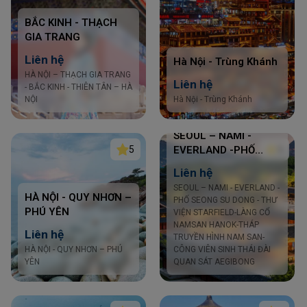
BẮC KINH - THẠCH
GIA TRANG
Liên hệ
Hà Nội - Trùng Khánh
HÀ NỘI – THẠCH GIA TRANG
Liên hệ
- BẮC KINH - THIÊN TÂN – HÀ
NỘI
Hà Nội - Trùng Khánh
SEOUL – NAMI -
5
5
EVERLAND -PHỐ
SEONG SU DONG -
Liên hệ
THƯ VIỆN
SEOUL – NAMI - EVERLAND -
STARFIELD-LÀNG CỔ
HÀ NỘI - QUY NHƠN –
PHỐ SEONG SU DONG - THƯ
NAMSAN HANOK-
PHÚ YÊN
VIỆN STARFIELD-LÀNG CỔ
THÁP TRUYỀN HÌNH
NAMSAN HANOK-THÁP
Liên hệ
NAM SAN- CÔNG
TRUYỀN HÌNH NAM SAN-
HÀ NỘI - QUY NHƠN – PHÚ
VIÊN SINH THÁI ĐÀI
CÔNG VIÊN SINH THÁI ĐÀI
YÊN
QUAN SÁT AEGIBONG
QUAN SÁT AEGIBONG