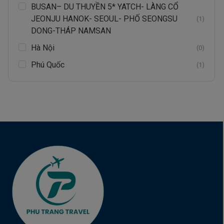
BUSAN– DU THUYỀN 5* YATCH- LÀNG CỔ
JEONJU HANOK- SEOUL- PHỐ SEONGSU
(1)
DONG-THÁP NAMSAN
Hà Nội
(0)
Phú Quốc
(1)