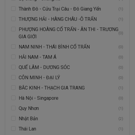
Thành Đô - Cửu Trại Câu - Đô Giang Yển
(1)
THƯỢNG HẢI - HÀNG CHÂU -Ô TRẤN
(1)
PHƯỢNG HOÀNG CỔ TRẤN - ÂN THI - TRƯƠNG
(0)
GIA GIỚI
NAM NINH - THÁI BÌNH CỔ TRẤN
(0)
HẢI NAM - TAM Á
(0)
QUẾ LÂM - DƯƠNG SÓC
(0)
CÔN MINH - ĐẠI LÝ
(0)
BẮC KINH - THẠCH GIA TRANG
(1)
Hà Nội - Singapore
(0)
Quy Nhơn
(1)
Nhật Bản
(2)
Thái Lan
(1)