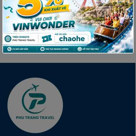
JEONJU HANOK- SEOUL- PHỐ SEONGSU
(1)
DONG-THÁP NAMSAN
Hà Nội
(0)
Phú Quốc
(1)