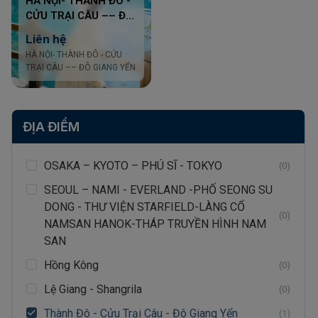
HÀ NỘI- THÀNH ĐÔ -
CỬU TRẠI CÂU –– ĐÔ
GIANG YỂN
Liên hệ
HÀ NỘI- THÀNH ĐÔ - CỬU
TRẠI CÂU –– ĐÔ GIANG YỂN
ĐỊA ĐIỂM
OSAKA – KYOTO – PHÚ SĨ - TOKYO
(0)
SEOUL – NAMI - EVERLAND -PHỐ SEONG SU
DONG - THƯ VIỆN STARFIELD-LÀNG CỔ
(0)
NAMSAN HANOK-THÁP TRUYỀN HÌNH NAM
SAN
Hồng Kông
(0)
Lệ Giang - Shangrila
(0)
Thành Đô - Cửu Trại Câu - Đô Giang Yển
(1)