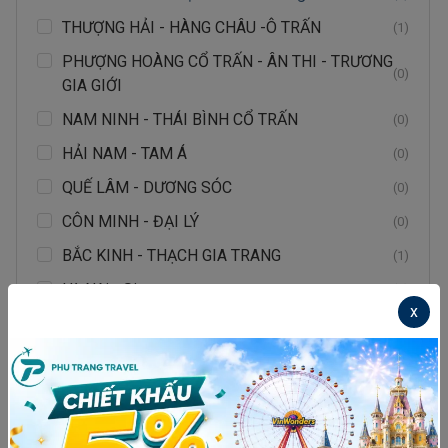
THƯỢNG HẢI - HÀNG CHÂU -Ô TRẤN
(1)
PHƯỢNG HOÀNG CỔ TRẤN - ÂN THI - TRƯƠNG
(0)
GIA GIỚI
NAM NINH - THÁI BÌNH CỔ TRẤN
(0)
HẢI NAM - TAM Á
(0)
QUẾ LÂM - DƯƠNG SÓC
(0)
CÔN MINH - ĐẠI LÝ
(0)
BẮC KINH - THẠCH GIA TRANG
(1)
Hà Nội - Singapore
(0)
x
Quy Nhơn
(1)
Nhật Bản
(2)
Thái Lan
(1)
BUSAN– DU THUYỀN 5* YATCH- LÀNG CỔ