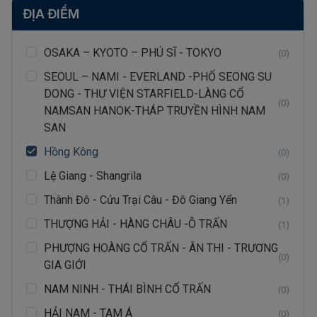
ĐỊA ĐIỂM
OSAKA – KYOTO – PHÚ SĨ - TOKYO
(0)
SEOUL – NAMI - EVERLAND -PHỐ SEONG SU
DONG - THƯ VIỆN STARFIELD-LÀNG CỔ
(0)
NAMSAN HANOK-THÁP TRUYỀN HÌNH NAM
SAN
Hồng Kông
(0)
Lệ Giang - Shangrila
(0)
Thành Đô - Cửu Trại Câu - Đô Giang Yển
(1)
THƯỢNG HẢI - HÀNG CHÂU -Ô TRẤN
(1)
PHƯỢNG HOÀNG CỔ TRẤN - ÂN THI - TRƯƠNG
(0)
GIA GIỚI
NAM NINH - THÁI BÌNH CỔ TRẤN
(0)
HẢI NAM - TAM Á
(0)