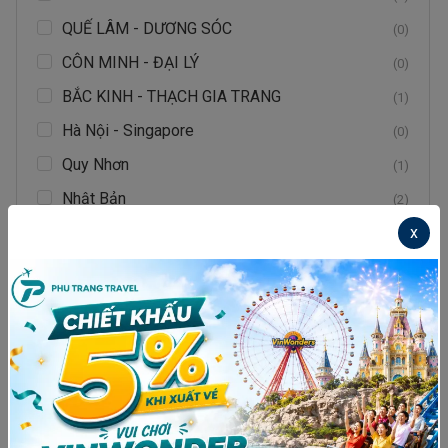
QUẾ LÂM - DƯƠNG SÓC
(0)
CÔN MINH - ĐẠI LÝ
(0)
BẮC KINH - THẠCH GIA TRANG
(1)
Hà Nội - Singapore
(0)
Quy Nhơn
(1)
Nhật Bản
(2)
x
Thái Lan
(1)
BUSAN– DU THUYỀN 5* YATCH- LÀNG CỔ
JEONJU HANOK- SEOUL- PHỐ SEONGSU
(1)
DONG-THÁP NAMSAN
Hà Nội
(0)
Phú Quốc
(1)