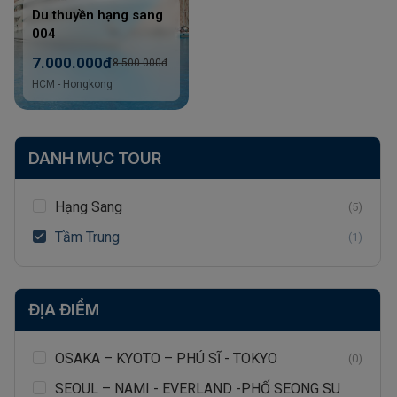
Du thuyền hạng sang
004
7.000.000đ
8.500.000đ
HCM - Hongkong
DANH MỤC TOUR
Hạng Sang
(5)
Tầm Trung
(1)
ĐỊA ĐIỂM
OSAKA – KYOTO – PHÚ SĨ - TOKYO
(0)
SEOUL – NAMI - EVERLAND -PHỐ SEONG SU