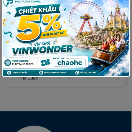
Hà Nội - Singapore
(0)
Quy Nhơn
(1)
Nhật Bản
(2)
Thái Lan
(1)
BUSAN– DU THUYỀN 5* YATCH- LÀNG CỔ
JEONJU HANOK- SEOUL- PHỐ SEONGSU
(1)
DONG-THÁP NAMSAN
Hà Nội
(0)
Phú Quốc
(1)