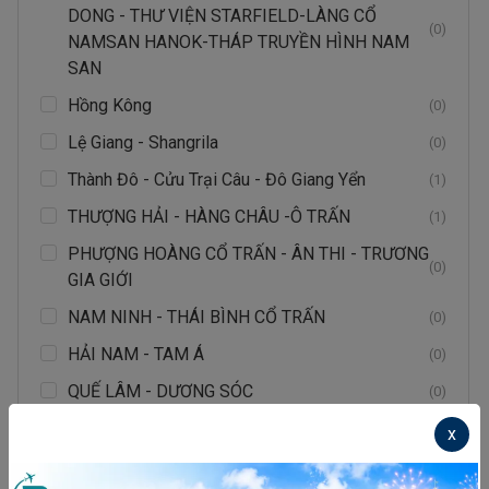
DONG - THƯ VIỆN STARFIELD-LÀNG CỔ
(0)
NAMSAN HANOK-THÁP TRUYỀN HÌNH NAM
SAN
Hồng Kông
(0)
Lệ Giang - Shangrila
(0)
Thành Đô - Cửu Trại Câu - Đô Giang Yển
(1)
THƯỢNG HẢI - HÀNG CHÂU -Ô TRẤN
(1)
PHƯỢNG HOÀNG CỔ TRẤN - ÂN THI - TRƯƠNG
(0)
GIA GIỚI
NAM NINH - THÁI BÌNH CỔ TRẤN
(0)
HẢI NAM - TAM Á
(0)
QUẾ LÂM - DƯƠNG SÓC
(0)
CÔN MINH - ĐẠI LÝ
(0)
x
BẮC KINH - THẠCH GIA TRANG
(1)