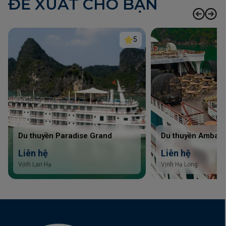
ĐỀ XUẤT CHO BẠN
k
5
Du thuyền Paradise Grand
Du thuyền Ambass
Liên hệ
Liên hệ
Vịnh Lan Hạ
Vịnh Hạ Long