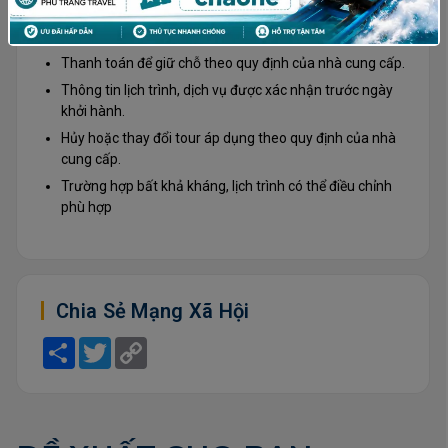
Chính Sách
Thanh toán để giữ chỗ theo quy định của nhà cung cấp.
Thông tin lịch trình, dịch vụ được xác nhận trước ngày
khởi hành.
Hủy hoặc thay đổi tour áp dụng theo quy định của nhà
cung cấp.
Trường hợp bất khả kháng, lịch trình có thể điều chỉnh
phù hợp
Chia Sẻ Mạng Xã Hội
S
T
C
h
w
o
a
i
p
r
t
y
e
t
L
e
i
r
n