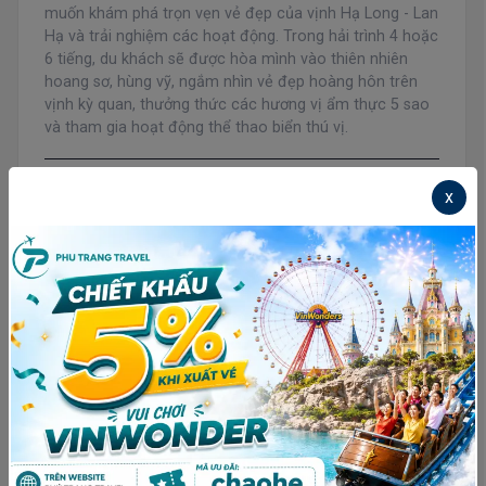
muốn khám phá trọn vẹn vẻ đẹp của vịnh Hạ Long - Lan
Hạ và trải nghiệm các hoạt động. Trong hải trình 4 hoặc
6 tiếng, du khách sẽ được hòa mình vào thiên nhiên
hoang sơ, hùng vỹ, ngắm nhìn vẻ đẹp hoàng hôn trên
vịnh kỳ quan, thưởng thức các hương vị ẩm thực 5 sao
và tham gia hoạt động thể thao biển thú vị.
Lịch trình rõ ràng, đúng cam kết
x
Tư vấn rõ ràng, không phát sinh
Hợp đồng điện tử, xuất hoá đơn đầy đủ
Tư Vấn Ngay
Đặt Ngay