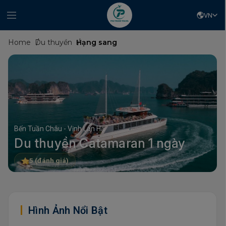
VN
Home
Du thuyền
Hạng sang
Bến Tuần Châu - Vịnh Lan Hạ
Du thuyền Catamaran 1 ngày
5 (đánh giá)
Hình Ảnh Nổi Bật