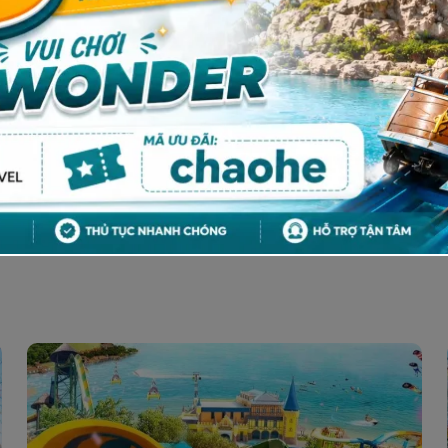
p dụng ưu đãi
tại đây
.