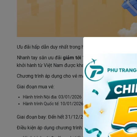
Ưu đãi hấp dẫn duy nhất trong hai ngày cuối tuần, bạn đ
Nhanh tay săn ưu đãi
giảm tới 10% giá vé
hạng Phổ thôn
khởi hành từ Việt Nam được khai thác bởi Vietnam Airline
Chương trình áp dụng cho vé máy bay mua qua
Website
Giai đoạn mua vé:
Hành trình Nội địa: 03/01/2026 - 31/12/2026
Hành trình Quốc tế: 10/01/2026 - 31/12/2026
Giai đoạn bay: Đến hết 31/12/2026 (không áp dụng cho c
Điều kiện áp dụng chương trình: