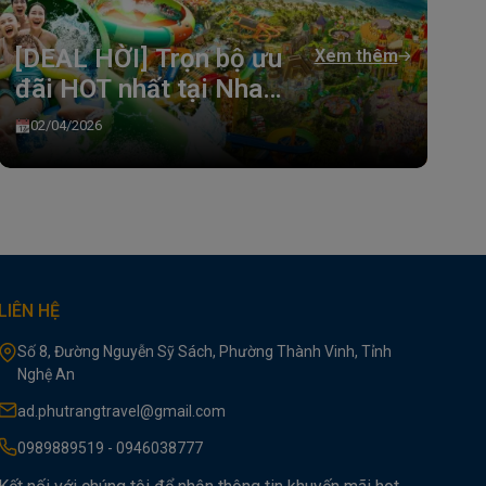
[DEAL HỜI] Trọn bộ ưu
T
Xem thêm
đãi HOT nhất tại Nha
P
Trang
h
02/04/2026
LIÊN HỆ
Số 8, Đường Nguyễn Sỹ Sách, Phường Thành Vinh, Tỉnh
Nghệ An
ad.phutrangtravel@gmail.com
0989889519 - 0946038777