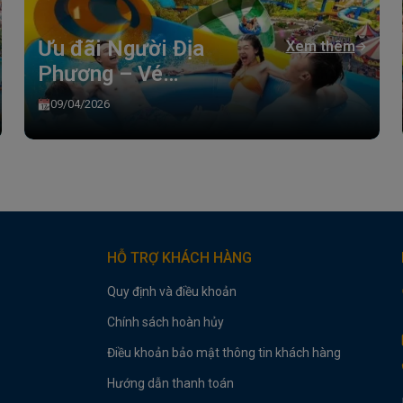
Ưu đãi Người Địa
Xem thêm
Phương – Vé
VinWonders Cửa Hội
09/04/2026
chỉ từ 50K
HỖ TRỢ KHÁCH HÀNG
Quy định và điều khoản
Chính sách hoàn hủy
Điều khoản bảo mật thông tin khách hàng
Hướng dẫn thanh toán