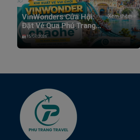
VinWonders Cửa Hội:
Xem thêm
Đặt Vé Qua Phú Trang
Travel Giảm Ngay 5%
15/07/2026