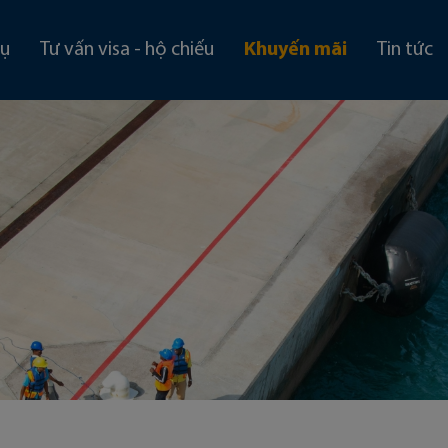
vụ
Tư vấn visa - hộ chiếu
Khuyến mãi
Tin tức