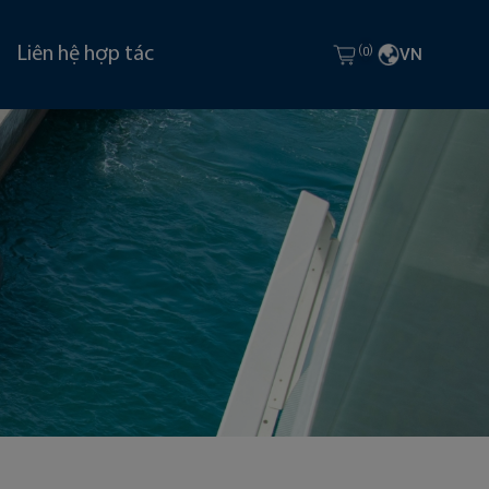
(
)
Liên hệ hợp tác
0
VN