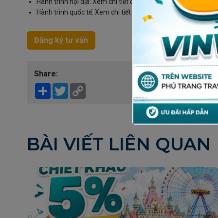
Hành trình nội địa: Xem chi tiết điều kiện áp dụng
tại đây
.
Hành trình quốc tế: Xem chi tiết giai đoạn cao điểm không á
Đăng ký tư vấn
Share:
Share
Twitter
Copy
Link
BÀI VIẾT LIÊN QUAN