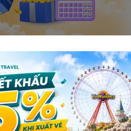
ã sẵn sàng chưa?
g tiết kiệm duy nhất vào
Thứ Bảy và Chủ Nhật hàng tuần
trên 
s.
ác giai đoạn cao điểm).